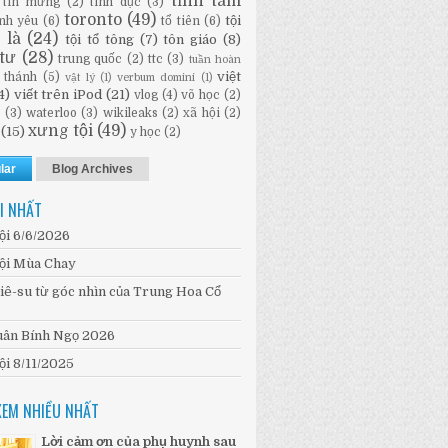
tĩnh tâm
tin mừng
(2)
tình dục
(3)
toronto
(49)
tội
ình yêu
(6)
tổ tiên
(6)
i là
(24)
tội tổ tông
(7)
tôn giáo
(8)
tư
(28)
trung quốc
(2)
ttc
(3)
tuần hoàn
việt
 thánh
(5)
vật lý
(1)
verbum domini
(1)
4)
viết trên iPod
(21)
vlog
(4)
võ học
(2)
n
(3)
waterloo
(3)
wikileaks
(2)
xã hội
(2)
xưng tội
(49)
(15)
y học
(2)
lar
Blog Archives
I NHẤT
ội 6/6/2026
ội Mùa Chay
iê-su từ góc nhìn của Trung Hoa Cổ
ân Bính Ngọ 2026
ội 8/11/2025
XEM NHIỀU NHẤT
Lời cảm ơn của phụ huynh sau