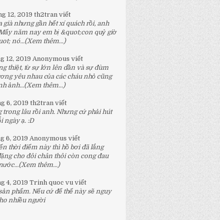
ng 12, 2019
th2tran
viết
 già nhưng gần hết xí quách rồi, anh
 Mấy năm nay em bị &quot;con quỷ giờ
t; nó...
(Xem thêm...)
ng 12, 2019
Anonymous
viết
g thiệt, từ sự lớn lên dần và sự đùm
ương yêu nhau của các cháu nhỏ cũng
h ảnh...
(Xem thêm...)
ng 6, 2019
th2tran
viết
 trong lâu rồi anh. Nhưng cứ phải hút
 ngày ạ. :D
ng 6, 2019
Anonymous
viết
n thời điểm này thì hồ bơi đã lắng
đặng cho đôi chân thôi còn cong đau
nước...
(Xem thêm...)
ng 4, 2019
Trinh quoc vu
viết
 sản phẩm. Nếu cứ để thế này sẽ nguy
ho nhiều người