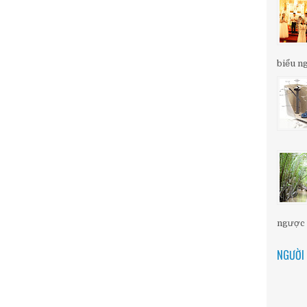
biểu ng
ngược d
NGƯỜI 