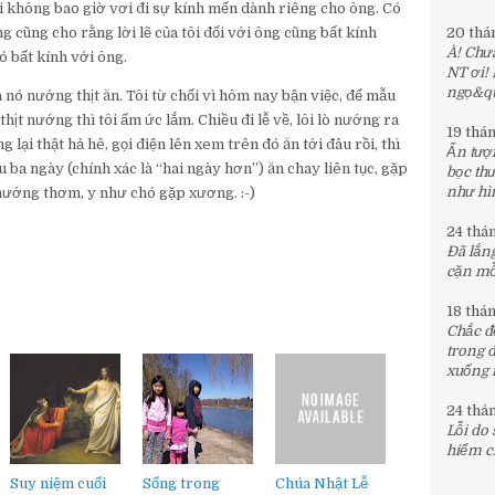
ôi không bao giờ vơi đi sự kính mến dành riêng cho ông. Có
ng cũng cho rằng lời lẽ của tôi đối với ông cũng bất kính
20 thá
À! Chưa
ó bất kính với ông.
NT ơi!
ngọ&quo
 nó nướng thịt ăn. Tôi từ chối vì hôm nay bận việc, để mẫu
hịt nướng thì tôi ấm ức lắm. Chiều đi lễ về, lôi lò nướng ra
19 thá
lại thật hả hê, gọi điện lên xem trên đó ăn tới đâu rồi, thì
Ấn tượn
 ba ngày (chính xác là “hai ngày hơn”) ăn chay liên tục, gặp
bọc th
như hìn
nướng thơm, y như chó gặp xương. :-)
24 thá
Đã lắng
cặn mỗi
18 thá
Chắc đế
trong 
xuống 
24 thá
Lỗi do
hiểm c
Suy niệm cuối
Sống trong
Chúa Nhật Lễ