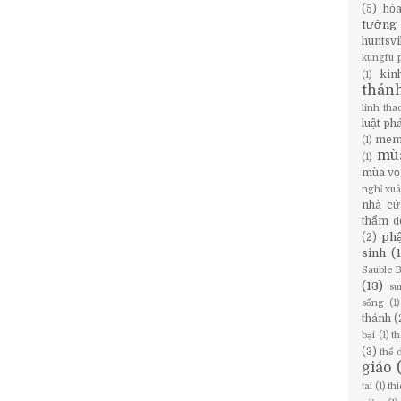
(5)
hỏ
tưởng
huntsvi
kungfu 
kin
(1)
thán
linh tha
luật ph
mem
(1)
mù
(1)
mùa vọ
nghỉ xu
nhà cử
thẩm đ
phậ
(2)
sinh
(
Sauble 
(13)
su
sống
(1)
thánh
(
bại
(1)
th
(3)
thể 
giáo
tai
(1)
th