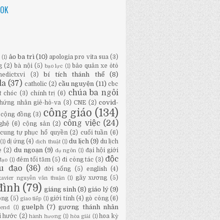
OOK
ảo ba trì
(10)
apologia pro vita sua
(3)
ữ
(1)
g
(2)
bà nội
(5)
bảo quản xe ôtô
bạo lực
(1)
bí tích thánh thể
(8)
nedictxvi
(3)
da
(37)
cầu nguyện
(11)
catholic
(2)
cbc
chúa ba ngôi
t chóc
(3)
chính trị
(6)
covid-
hứng nhân giê-hô-va
(3)
CNE
(2)
công giáo
(134)
cộng đồng
(3)
công việc
(24)
ghệ
(6)
cộng sản
(2)
cung tự phục hổ quyền
(2)
cuối tuần
(6)
du lịch
(9)
dị ứng
(4)
du lịch
(1)
dịch thuật
(1)
du ngoạn
(9)
e
(2)
đại hội giới
dụ ngôn
(1)
độc
đêm tối tăm
(5)
đi công tác
(3)
đạo
(1)
ầu đạo
(36)
đời sống
(5)
english
(4)
gãy xương
(5)
-xavier nguyễn văn thuận
(1)
đình
(79)
giáng sinh
(8)
giáo lý
(9)
ông
(5)
giới tính
(4)
gò công
(6)
giao tiếp
(1)
guelph
(7)
gương thánh nhân
bend
(1)
i hước
(2)
hoa kỳ
hành hương
(1)
hòa giải
(1)