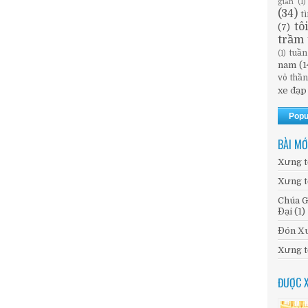
giản
(1)
(34)
t
tô
(7)
trầm 
tuần
(1)
nam
(1
vô thầ
xe đạp
Popu
BÀI MỚ
Xưng t
Xưng t
Chúa G
Đại (1)
Đón Xu
Xưng t
ĐƯỢC 