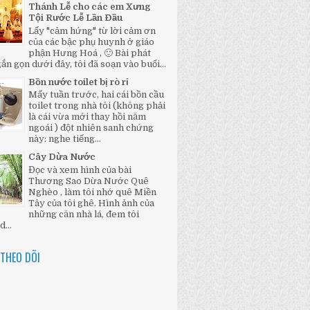
Thánh Lễ cho các em Xưng
Tội Rước Lễ Lần Đầu
Lấy "cảm hứng" từ lời cảm ơn
của các bậc phụ huynh ở giáo
phận Hưng Hoá , 🙂 Bài phát
ắn gọn dưới đây, tôi đã soạn vào buổi...
Bồn nước toilet bị rò rỉ
Mấy tuần trước, hai cái bồn cầu
toilet trong nhà tôi (không phải
là cái vừa mới thay hồi năm
ngoái ) đột nhiên sanh chứng
này: nghe tiếng...
Cây Dừa Nước
Đọc và xem hình của bài
Thương Sao Dừa Nước Quê
Nghèo , làm tôi nhớ quê Miền
Tây của tôi ghê. Hình ảnh của
những căn nhà lá, đem tôi
...
THEO DÕI