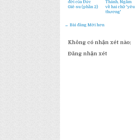
đời của Đức
Thánh, Ngẫm
Giê-su (phần 2)
về hai chữ 'yêu
thương'
← Bài đăng Mới hơn
Không có nhận xét nào:
Đăng nhận xét