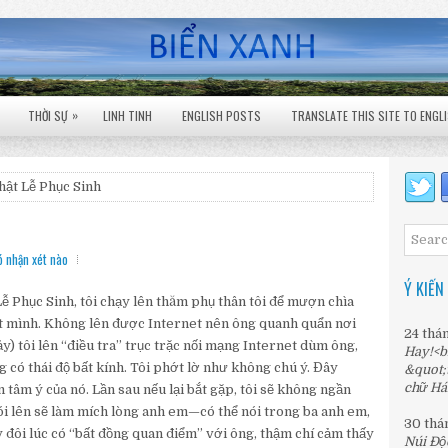
»
THỜI SỰ
LINH TINH
ENGLISH POSTS
TRANSLATE THIS SITE TO ENGL
ật Lễ Phục Sinh
 nhận xét nào
Ý KIẾN
ễ Phục Sinh, tôi chạy lên thăm phụ thân tôi để mượn chìa
t mình. Không lên được Internet nên ông quanh quẩn nơi
24 thá
 tôi lên “điều tra” trục trặc nối mạng Internet dùm ông,
Hay!<b
có thái độ bất kính. Tôi phớt lờ như không chú ý. Đây
&quot;
chữ Há
ầm tâm ý của nó. Lần sau nếu lại bắt gặp, tôi sẽ không ngần
nói lên sẽ làm mích lòng anh em—có thể nói trong ba anh em,
30 thá
uy đôi lúc có “bất đồng quan điểm” với ông, thậm chí cảm thấy
Núi Độ