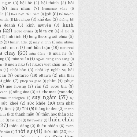
hồi
a ngục
(3)
hội hè
(2)
hội thánh
(3)
(8)
hôn nhân
(7)
humanae vitae
(1)
jpii
(8)
lle
(2)
hứa hẹn đầu năm
(1)
kế hoạch
khoa học
(3)
khổ đau
(2)
panda
(1)
khủng bố
kinh
h doanh
(5)
kinh nguyện
(3)
h
(42)
lễ tạ ơn
(4)
lectio divina
(1)
lễ tro
(1)
linh tinh
(4)
lòng thương xót chúa
(5)
o
(1)
áp
(2)
lumen fidei
(1)
máy vi tính
(1)
mầu nhiệm
mê hồn trận
(18)
ento mori
(3)
montreal
a chay
(60)
mùa hè
(5)
mùa đông
(1)
ng
(3)
mùa xuân
(4)
ngắm đàng ánh sáng
(1)
ngôn ngữ
(3)
người việt khắp nơi
(2)
ân
(1)
a
(4)
nhật bản
(3)
nhật ký nghĩa vụ bồi
ontario
(19)
oàn
(3)
ottawa
(2)
phá thai
t giáo
(7)
phục
phim
(4)
phép xã giao
(1)
13)
quê hương
(2)
rắn
(2)
rượu bia
(3)
st. thomas (canada)
sống đạo
(3)
Beach
(1)
suy ngẫm
(57)
mma theologica
(1)
sự
sức khỏe
(10)
sức khoẻ
(2)
tam nhật
Tết
(9)
2)
tâm lý
(5)
tháng tư đen
(2)
thành
thánh mẫu
(3)
thần học thân xác
ánh lễ
(1)
thiên chúa
dục
(1)
thế giới
(1)
thị trường
(1)
(27)
thiên đàng
(2)
thiên nhiên
(6)
thiên
thời sự
(41)
thời tiết
(20)
iên văn
(1)
thư