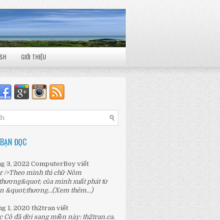
ISH
GIỚI THIỆU
 BẠN ĐỌC
ng 3, 2022
ComputerBoy
viết
r />Theo mình thì chữ Nôm
thương&quot; của mình xuất phát từ
n &quot;thương...
(Xem thêm...)
ng 1, 2020
th2tran
viết
c Cô đã dời sang miền này:
th2tran.ca
.