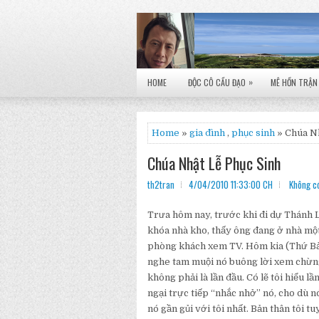
»
HOME
ĐỘC CÔ CẦU ĐẠO
MÊ HỒN TRẬN
Home
»
gia đình
,
phục sinh
» Chúa Nh
Chúa Nhật Lễ Phục Sinh
th2tran
4/04/2010 11:33:00 CH
Không có
Trưa hôm nay, trước khi đi dự Thánh L
khóa nhà kho, thấy ông đang ở nhà mộ
phòng khách xem TV. Hôm kia (Thứ Bảy)
nghe tam muội nó buông lời xem chừng 
không phải là lần đầu. Có lẽ tôi hiểu l
ngại trực tiếp “nhắc nhở” nó, cho dù 
nó gần gủi với tôi nhất. Bản thân tôi t