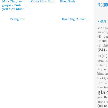
Mùa Chay: A-
Chúa Phục Sinh
Phục Sinh
FACEB
ga-pê - Tình
yêu siêu nhiên
Trang chủ
Bài đăng Cũ hơn →
NHÃN
anh ng
ăn uốn
(4)
be
cana
(2)
chế
(24)
c
19
(10)
công n
cuba
(1)
dạy con
bằng x
trẻ
(3)
cô c
francis
gia 
giao th
grand 
(10)
hà