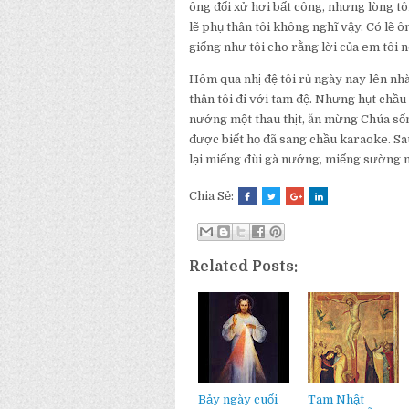
ông đối xử hơi bất công, nhưng lòng t
lẽ phụ thân tôi không nghĩ vậy. Có lẽ ô
giống như tôi cho rằng lời của em tôi n
Hôm qua nhị đệ tôi rủ ngày nay lên nhà
thân tôi đi với tam đệ. Nhưng hụt chầu t
nướng một thau thịt, ăn mừng Chúa sống 
được biết họ đã sang chầu karaoke. Sau
lại miếng đùi gà nướng, miếng sường 
Chia Sẻ:
Related Posts:
Bảy ngày cuối
Tam Nhật