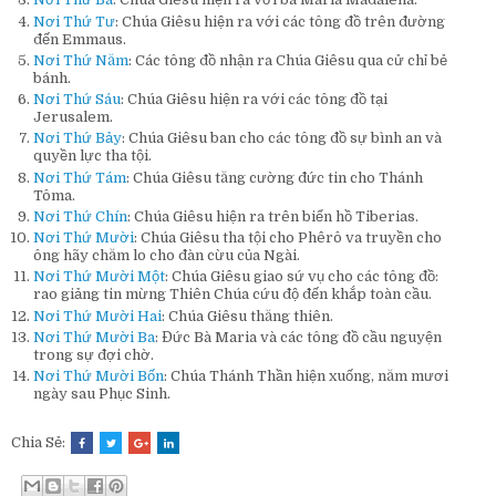
Nơi Thứ Tư
: Chúa Giêsu hiện ra với các tông đồ trên đường
đến Emmaus.
Nơi Thứ Năm
: Các tông đồ nhận ra Chúa Giêsu qua cử chỉ bẻ
bánh.
Nơi Thứ Sáu
: Chúa Giêsu hiện ra với các tông đồ tại
Jerusalem.
Nơi Thứ Bảy
: Chúa Giêsu ban cho các tông đồ sự bình an và
quyền lực tha tội.
Nơi Thứ Tám
: Chúa Giêsu tăng cường đức tin cho Thánh
Tôma.
Nơi Thứ Chín
: Chúa Giêsu hiện ra trên biển hồ Tiberias.
Nơi Thứ Mười
: Chúa Giêsu tha tội cho Phêrô va truyền cho
ông hãy chăm lo cho đàn cừu của Ngài.
Nơi Thứ Mười Một
: Chúa Giêsu giao sứ vụ cho các tông đồ:
rao giảng tin mừng Thiên Chúa cứu độ đến khắp toàn cầu.
Nơi Thứ Mười Hai
: Chúa Giêsu thăng thiên.
Nơi Thứ Mười Ba
: Đức Bà Maria và các tông đồ cầu nguyện
trong sự đợi chờ.
Nơi Thứ Mười Bốn
: Chúa Thánh Thần hiện xuống, năm mươi
ngày sau Phục Sinh.
Chia Sẻ: