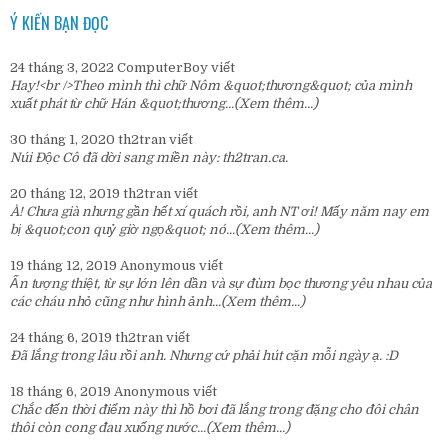
Ý KIẾN BẠN ĐỌC
24 tháng 3, 2022
ComputerBoy
viết
Hay!<br />Theo mình thì chữ Nôm &quot;thương&quot; của mình
xuất phát từ chữ Hán &quot;thương...
(Xem thêm...)
30 tháng 1, 2020
th2tran
viết
Núi Độc Cô đã dời sang miền này:
th2tran.ca
.
20 tháng 12, 2019
th2tran
viết
À! Chưa già nhưng gần hết xí quách rồi, anh NT ơi! Mấy năm nay em
bị &quot;con quỷ giờ ngọ&quot; nó...
(Xem thêm...)
19 tháng 12, 2019
Anonymous
viết
Ấn tượng thiệt, từ sự lớn lên dần và sự đùm bọc thương yêu nhau của
các cháu nhỏ cũng như hình ảnh...
(Xem thêm...)
24 tháng 6, 2019
th2tran
viết
Đã lắng trong lâu rồi anh. Nhưng cứ phải hút cặn mỗi ngày ạ. :D
18 tháng 6, 2019
Anonymous
viết
Chắc đến thời điểm này thì hồ bơi đã lắng trong đặng cho đôi chân
thôi còn cong đau xuống nước...
(Xem thêm...)