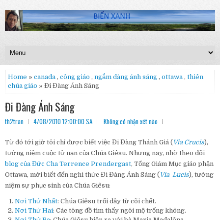
Home
»
canada
,
công giáo
,
ngắm đàng ánh sáng
,
ottawa
,
thiên
chúa giáo
» Đi Đàng Ánh Sáng
Đi Đàng Ánh Sáng
th2tran
4/08/2010 12:00:00 SA
Không có nhận xét nào
Từ đó tới giờ tôi chỉ được biết việc Đi Đàng Thánh Giá (
Via Crucis
),
tưởng niệm cuộc tử nạn của Chúa Giêsu. Nhưng nay, nhờ theo dõi
blog của Đức Cha Terrence Prendergast
, Tổng Giám Mục giáo phận
Ottawa, mới biết đến nghi thức Đi Đàng Ánh Sáng (
Via Lucis
), tưởng
niệm sự phục sinh của Chúa Giêsu:
Nơi Thứ Nhất
: Chúa Giêsu trổi dậy từ cõi chết.
Nơi Thứ Hai
: Các tông đồ tìm thấy ngôi mộ trống không.
Nơi Thứ Ba
: Chúa Giêsu hiện ra với bà Maria Mađalêna.