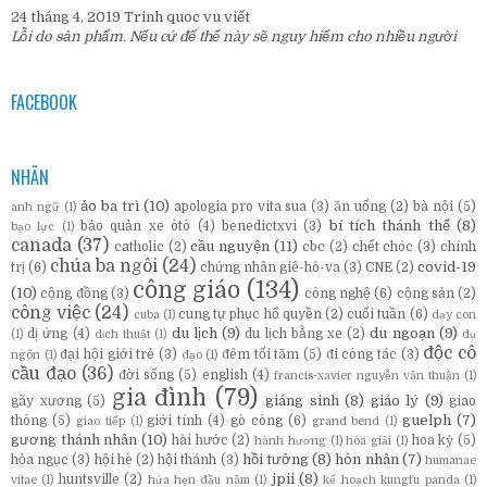
24 tháng 4, 2019
Trinh quoc vu
viết
Lỗi do sản phẩm. Nếu cứ để thế này sẽ nguy hiểm cho nhiều người
FACEBOOK
NHÃN
ảo ba trì
(10)
apologia pro vita sua
(3)
ăn uống
(2)
bà nội
(5)
anh ngữ
(1)
bí tích thánh thể
(8)
bảo quản xe ôtô
(4)
benedictxvi
(3)
bạo lực
(1)
canada
(37)
cầu nguyện
(11)
catholic
(2)
cbc
(2)
chết chóc
(3)
chính
chúa ba ngôi
(24)
covid-19
trị
(6)
chứng nhân giê-hô-va
(3)
CNE
(2)
công giáo
(134)
(10)
cộng đồng
(3)
công nghệ
(6)
cộng sản
(2)
công việc
(24)
cung tự phục hổ quyền
(2)
cuối tuần
(6)
cuba
(1)
dạy con
du lịch
(9)
du ngoạn
(9)
dị ứng
(4)
du lịch bằng xe
(2)
(1)
dịch thuật
(1)
dụ
độc cô
đại hội giới trẻ
(3)
đêm tối tăm
(5)
đi công tác
(3)
ngôn
(1)
đạo
(1)
cầu đạo
(36)
đời sống
(5)
english
(4)
francis-xavier nguyễn văn thuận
(1)
gia đình
(79)
giáng sinh
(8)
giáo lý
(9)
gãy xương
(5)
giao
guelph
(7)
thông
(5)
giới tính
(4)
gò công
(6)
giao tiếp
(1)
grand bend
(1)
gương thánh nhân
(10)
hài hước
(2)
hoa kỳ
(5)
hành hương
(1)
hòa giải
(1)
hồi tưởng
(8)
hôn nhân
(7)
hỏa ngục
(3)
hội hè
(2)
hội thánh
(3)
humanae
jpii
(8)
huntsville
(2)
vitae
(1)
hứa hẹn đầu năm
(1)
kế hoạch kungfu panda
(1)