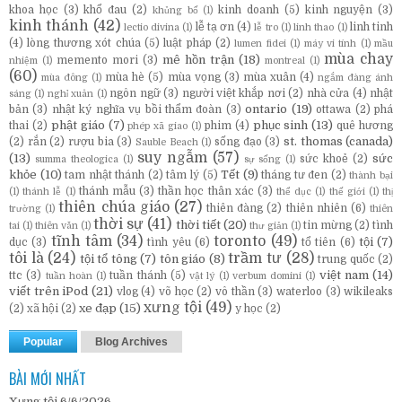
khoa học
(3)
khổ đau
(2)
kinh doanh
(5)
kinh nguyện
(3)
khủng bố
(1)
kinh thánh
(42)
lễ tạ ơn
(4)
linh tinh
lectio divina
(1)
lễ tro
(1)
linh thao
(1)
(4)
lòng thương xót chúa
(5)
luật pháp
(2)
lumen fidei
(1)
máy vi tính
(1)
mầu
mùa chay
mê hồn trận
(18)
memento mori
(3)
nhiệm
(1)
montreal
(1)
(60)
mùa hè
(5)
mùa vọng
(3)
mùa xuân
(4)
mùa đông
(1)
ngắm đàng ánh
ngôn ngữ
(3)
người việt khắp nơi
(2)
nhà cửa
(4)
nhật
sáng
(1)
nghỉ xuân
(1)
ontario
(19)
bản
(3)
nhật ký nghĩa vụ bồi thẩm đoàn
(3)
ottawa
(2)
phá
phật giáo
(7)
phục sinh
(13)
thai
(2)
phim
(4)
quê hương
phép xã giao
(1)
st. thomas (canada)
(2)
rắn
(2)
rượu bia
(3)
sống đạo
(3)
Sauble Beach
(1)
suy ngẫm
(57)
(13)
sức
sức khoẻ
(2)
summa theologica
(1)
sự sống
(1)
khỏe
(10)
Tết
(9)
tam nhật thánh
(2)
tâm lý
(5)
tháng tư đen
(2)
thành bại
thánh mẫu
(3)
thần học thân xác
(3)
(1)
thánh lễ
(1)
thể dục
(1)
thế giới
(1)
thị
thiên chúa giáo
(27)
thiên đàng
(2)
thiên nhiên
(6)
trường
(1)
thiên
thời sự
(41)
thời tiết
(20)
tin mừng
(2)
tình
tai
(1)
thiên văn
(1)
thư giản
(1)
tĩnh tâm
(34)
toronto
(49)
tội
(7)
dục
(3)
tình yêu
(6)
tổ tiên
(6)
tôi là
(24)
trầm tư
(28)
tội tổ tông
(7)
tôn giáo
(8)
trung quốc
(2)
việt nam
(14)
ttc
(3)
tuần thánh
(5)
tuần hoàn
(1)
vật lý
(1)
verbum domini
(1)
viết trên iPod
(21)
vlog
(4)
võ học
(2)
vô thần
(3)
waterloo
(3)
wikileaks
xưng tội
(49)
xe đạp
(15)
(2)
xã hội
(2)
y học
(2)
Popular
Blog Archives
BÀI MỚI NHẤT
Xưng tội 6/6/2026