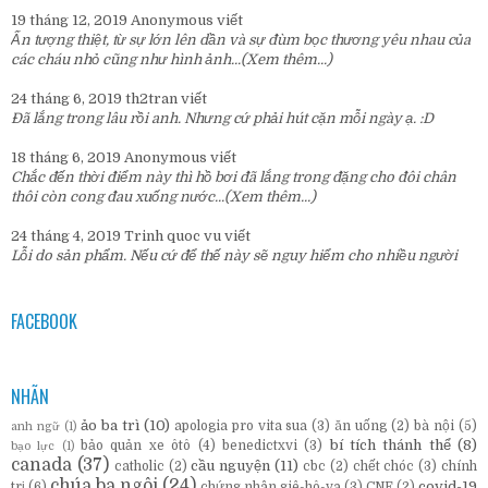
19 tháng 12, 2019
Anonymous
viết
Ấn tượng thiệt, từ sự lớn lên dần và sự đùm bọc thương yêu nhau của
các cháu nhỏ cũng như hình ảnh...
(Xem thêm...)
24 tháng 6, 2019
th2tran
viết
Đã lắng trong lâu rồi anh. Nhưng cứ phải hút cặn mỗi ngày ạ. :D
18 tháng 6, 2019
Anonymous
viết
Chắc đến thời điểm này thì hồ bơi đã lắng trong đặng cho đôi chân
thôi còn cong đau xuống nước...
(Xem thêm...)
24 tháng 4, 2019
Trinh quoc vu
viết
Lỗi do sản phẩm. Nếu cứ để thế này sẽ nguy hiểm cho nhiều người
FACEBOOK
NHÃN
ảo ba trì
(10)
apologia pro vita sua
(3)
ăn uống
(2)
bà nội
(5)
anh ngữ
(1)
bí tích thánh thể
(8)
bảo quản xe ôtô
(4)
benedictxvi
(3)
bạo lực
(1)
canada
(37)
cầu nguyện
(11)
catholic
(2)
cbc
(2)
chết chóc
(3)
chính
chúa ba ngôi
(24)
covid-19
trị
(6)
chứng nhân giê-hô-va
(3)
CNE
(2)