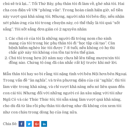
chú sẽ trả lại…”. Tối Thứ Bảy, phụ thân tôi đi làm về, ghé nhà tôi. Hai
cha con điện về VN “phỏng vấn“. Trong hoàn cảnh hiện giờ, số tiền
này vượt quá khả năng tôi. Nhưng, người nhà tôi bên đây, nếu nhận
xét phản ứng của tôi trong chuyện này, có thể thấy là tôi quá “sốt
sắng”. Tôi sốt sắng đơn giản có 2 nguyên nhân:
Các chú cô của tôi là những người đã trông nom cho sinh
mạng của tôi trong lúc phụ thân tôi đi “học tập cải tạo”. Căn
bệnh hiểm nghèo lúc tôi được 7-8 tuổi, nếu không có họ thì
chắc giờ này tôi không còn tồn tại trên thế gian.
Chú tôi trong hơn 20 năm nay chưa hề lên tiếng mượn/xin tôi
đồng nào. Chứng tỏ ông đã cân nhắc rất kỹ trước khi mở lời.
Mẫu thân tôi hay so bì rằng tôi nặng tình với bên Nội hơn bên Ngoại.
Trong vấn đề “ân nghĩa”, và trên phương diện của cái “nghĩa”, thì tôi
làm việc trong khả năng, và chỉ vượt khả năng nếu nó liên quan đến
con cái tôi. Nhưng đối với những người có ân sâu nặng với tôi như
Ngũ Cô và các Thúc Thúc tôi, tôi sẵn sàng làm vượt quá khả năng,
cho dù đã từ lâu rồi phụ thân tôi dường như đã không còn xem tôi
như con cháu trong dòng họ của ông nữa.
Chia Sẻ: