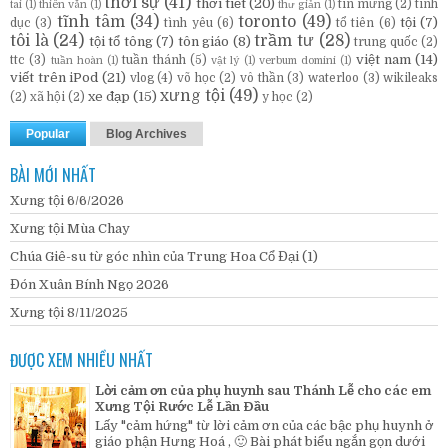
thời sự
(41)
thời tiết
(20)
tin mừng
(2)
tình
tai
(1)
thiên văn
(1)
thư giản
(1)
tĩnh tâm
(34)
toronto
(49)
tội
(7)
dục
(3)
tình yêu
(6)
tổ tiên
(6)
tôi là
(24)
trầm tư
(28)
tội tổ tông
(7)
tôn giáo
(8)
trung quốc
(2)
việt nam
(14)
ttc
(3)
tuần thánh
(5)
tuần hoàn
(1)
vật lý
(1)
verbum domini
(1)
viết trên iPod
(21)
vlog
(4)
võ học
(2)
vô thần
(3)
waterloo
(3)
wikileaks
xưng tội
(49)
xe đạp
(15)
(2)
xã hội
(2)
y học
(2)
Popular
Blog Archives
BÀI MỚI NHẤT
Xưng tội 6/6/2026
Xưng tội Mùa Chay
Chúa Giê-su từ góc nhìn của Trung Hoa Cổ Đại (1)
Đón Xuân Bính Ngọ 2026
Xưng tội 8/11/2025
ĐƯỢC XEM NHIỀU NHẤT
Lời cảm ơn của phụ huynh sau Thánh Lễ cho các em
Xưng Tội Rước Lễ Lần Đầu
Lấy "cảm hứng" từ lời cảm ơn của các bậc phụ huynh ở
giáo phận Hưng Hoá , 🙂 Bài phát biểu ngắn gọn dưới