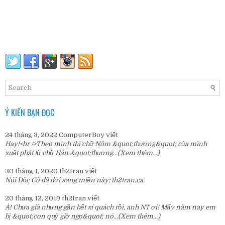
Ý KIẾN BẠN ĐỌC
24 tháng 3, 2022
ComputerBoy
viết
Hay!<br />Theo mình thì chữ Nôm &quot;thương&quot; của mình
xuất phát từ chữ Hán &quot;thương...
(Xem thêm...)
30 tháng 1, 2020
th2tran
viết
Núi Độc Cô đã dời sang miền này:
th2tran.ca
.
20 tháng 12, 2019
th2tran
viết
À! Chưa già nhưng gần hết xí quách rồi, anh NT ơi! Mấy năm nay em
bị &quot;con quỷ giờ ngọ&quot; nó...
(Xem thêm...)