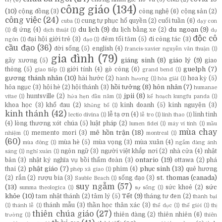
công giáo
(134)
(10)
cộng đồng
(3)
công nghệ
(6)
cộng sản
(2)
công việc
(24)
cung tự phục hổ quyền
(2)
cuối tuần
(6)
cuba
(1)
dạy con
du lịch
(9)
du ngoạn
(9)
dị ứng
(4)
du lịch bằng xe
(2)
(1)
dịch thuật
(1)
dụ
độc cô
đại hội giới trẻ
(3)
đêm tối tăm
(5)
đi công tác
(3)
ngôn
(1)
đạo
(1)
cầu đạo
(36)
đời sống
(5)
english
(4)
francis-xavier nguyễn văn thuận
(1)
gia đình
(79)
giáng sinh
(8)
giáo lý
(9)
gãy xương
(5)
giao
guelph
(7)
thông
(5)
giới tính
(4)
gò công
(6)
giao tiếp
(1)
grand bend
(1)
gương thánh nhân
(10)
hài hước
(2)
hoa kỳ
(5)
hành hương
(1)
hòa giải
(1)
hồi tưởng
(8)
hôn nhân
(7)
hỏa ngục
(3)
hội hè
(2)
hội thánh
(3)
humanae
jpii
(8)
huntsville
(2)
vitae
(1)
hứa hẹn đầu năm
(1)
kế hoạch kungfu panda
(1)
khoa học
(3)
khổ đau
(2)
kinh doanh
(5)
kinh nguyện
(3)
khủng bố
(1)
kinh thánh
(42)
lễ tạ ơn
(4)
linh tinh
lectio divina
(1)
lễ tro
(1)
linh thao
(1)
(4)
lòng thương xót chúa
(5)
luật pháp
(2)
lumen fidei
(1)
máy vi tính
(1)
mầu
mùa chay
mê hồn trận
(18)
memento mori
(3)
nhiệm
(1)
montreal
(1)
(60)
mùa hè
(5)
mùa vọng
(3)
mùa xuân
(4)
mùa đông
(1)
ngắm đàng ánh
ngôn ngữ
(3)
người việt khắp nơi
(2)
nhà cửa
(4)
nhật
sáng
(1)
nghỉ xuân
(1)
ontario
(19)
bản
(3)
nhật ký nghĩa vụ bồi thẩm đoàn
(3)
ottawa
(2)
phá
phật giáo
(7)
phục sinh
(13)
thai
(2)
phim
(4)
quê hương
phép xã giao
(1)
st. thomas (canada)
(2)
rắn
(2)
rượu bia
(3)
sống đạo
(3)
Sauble Beach
(1)
suy ngẫm
(57)
(13)
sức
sức khoẻ
(2)
summa theologica
(1)
sự sống
(1)
khỏe
(10)
Tết
(9)
tam nhật thánh
(2)
tâm lý
(5)
tháng tư đen
(2)
thành bại
thánh mẫu
(3)
thần học thân xác
(3)
(1)
thánh lễ
(1)
thể dục
(1)
thế giới
(1)
thị
thiên chúa giáo
(27)
thiên đàng
(2)
thiên nhiên
(6)
trường
(1)
thiên