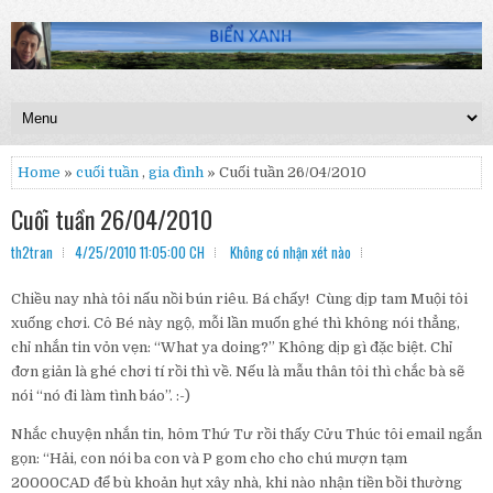
Home
»
cuối tuần
,
gia đình
» Cuối tuần 26/04/2010
Cuối tuần 26/04/2010
th2tran
4/25/2010 11:05:00 CH
Không có nhận xét nào
Chiều nay nhà tôi nấu nồi bún riêu. Bá chấy! Cùng dịp tam Muội tôi
xuống chơi. Cô Bé này ngộ, mỗi lần muốn ghé thì không nói thẳng,
chỉ nhắn tin vỏn vẹn: “What ya doing?” Không dịp gì đặc biệt. Chỉ
đơn giản là ghé chơi tí rồi thì về. Nếu là mẫu thân tôi thì chắc bà sẽ
nói “nó đi làm tình báo”. :-)
Nhắc chuyện nhắn tin, hôm Thứ Tư rồi thấy Cửu Thúc tôi email ngắn
gọn: “Hải, con nói ba con và P gom cho cho chú mượn tạm
20000CAD để bù khoản hụt xây nhà, khi nào nhận tiền bồi thường