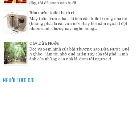
đây, tôi đã soạn vào buổi...
Bồn nước toilet bị rò rỉ
Mấy tuần trước, hai cái bồn cầu toilet trong nhà tôi
(không phải là cái vừa mới thay hồi năm ngoái ) đột
nhiên sanh chứng này: nghe tiếng...
Cây Dừa Nước
Đọc và xem hình của bài Thương Sao Dừa Nước Quê
Nghèo , làm tôi nhớ quê Miền Tây của tôi ghê. Hình
ảnh của những căn nhà lá, đem tôi ngược d...
NGƯỜI THEO DÕI